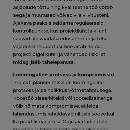
asjaolude tõttu ning kvaliteetne töö võtab
aega ja muutused võivad viia viivitusteni.
Ajakava peaks sisaldama regulaarseid
kontrollpunkte, kus projektijuht ja klient
saavad üle vaadata edusammud ja teha
vajadusel muudatusi. See aitab hoida
projekti õigel kursil ja vähendab riski, et
midagi jääb tähelepanuta.
Loominguline protsess ja kompromissid
Projekti planeerimisel on loominguline
protsess ja paindlikkus võtmetähtsusega.
Koostöö sisearhitekti või tootedisaineriga
võib hõlmata kompromisse, et leida
lahendusi, mis rahuldavad nii teie soove kui
ka praktilisi vajadusi. Olge avatud uutele
ideedele ja lahendustele, mida disainerid