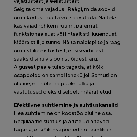
vajadustest ja eelistustest.
Selgita oma vajadusi: Räägi, mida soovid
oma kodus muuta või saavutada. Näiteks,
kas vajad rohkem ruumi, paremat
funktsionaalsust või lihtsalt stiiliuuendust.
Määra stiil ja tunne: Näita näidispilte ja räägi
oma stiilieelistustest, et sisearhitekt
saaksid sinu visioonist õigesti aru.
Algusest peale tuleb tagada, et kõik
osapooled on samal leheküljel. Samuti on
oluline, et mõlema poole rollid ja
vastutused oleksid selgelt määratletud.
Efektiivne suhtlemine ja suhtluskanalid
Hea suhtlemine on koostöö oluline osa.
Regulaarne suhtlus ja arutelud aitavad
tagada, et kõik osapooled on teadlikud