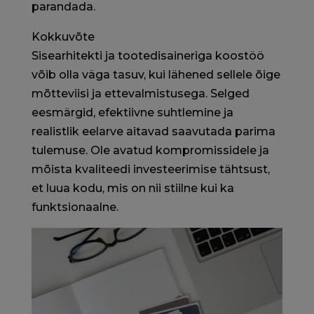
parandada.
Kokkuvõte
Sisearhitekti ja tootedisaineriga koostöö
võib olla väga tasuv, kui lähened sellele õige
mõtteviisi ja ettevalmistusega. Selged
eesmärgid, efektiivne suhtlemine ja
realistlik eelarve aitavad saavutada parima
tulemuse. Ole avatud kompromissidele ja
mõista kvaliteedi investeerimise tähtsust,
et luua kodu, mis on nii stiilne kui ka
funktsionaalne.