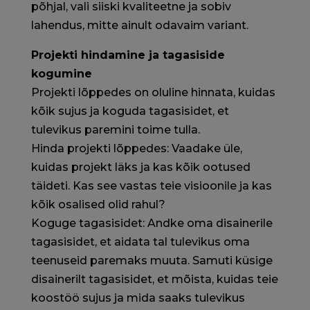
põhjal, vali siiski kvaliteetne ja sobiv
lahendus, mitte ainult odavaim variant.
Projekti hindamine ja tagasiside
kogumine
Projekti lõppedes on oluline hinnata, kuidas
kõik sujus ja koguda tagasisidet, et
tulevikus paremini toime tulla.
Hinda projekti lõppedes: Vaadake üle,
kuidas projekt läks ja kas kõik ootused
täideti. Kas see vastas teie visioonile ja kas
kõik osalised olid rahul?
Koguge tagasisidet: Andke oma disainerile
tagasisidet, et aidata tal tulevikus oma
teenuseid paremaks muuta. Samuti küsige
disainerilt tagasisidet, et mõista, kuidas teie
koostöö sujus ja mida saaks tulevikus