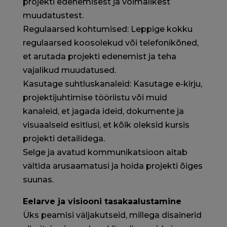
projekti edenemisest ja võimalikest
muudatustest.
Regulaarsed kohtumised: Leppige kokku
regulaarsed koosolekud või telefonikõned,
et arutada projekti edenemist ja teha
vajalikud muudatused.
Kasutage suhtluskanaleid: Kasutage e-kirju,
projektijuhtimise tööriistu või muid
kanaleid, et jagada ideid, dokumente ja
visuaalseid esitlusi, et kõik oleksid kursis
projekti detailidega.
Selge ja avatud kommunikatsioon aitab
vältida arusaamatusi ja hoida projekti õiges
suunas.
Eelarve ja visiooni tasakaalustamine
Üks peamisi väljakutseid, millega disainerid