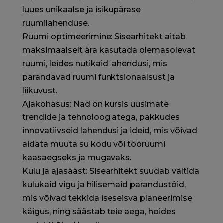
luues unikaalse ja isikupärase
ruumilahenduse.
Ruumi optimeerimine: Sisearhitekt aitab
maksimaalselt ära kasutada olemasolevat
ruumi, leides nutikaid lahendusi, mis
parandavad ruumi funktsionaalsust ja
liikuvust.
Ajakohasus: Nad on kursis uusimate
trendide ja tehnoloogiatega, pakkudes
innovatiivseid lahendusi ja ideid, mis võivad
aidata muuta su kodu või tööruumi
kaasaegseks ja mugavaks.
Kulu ja ajasääst: Sisearhitekt suudab vältida
kulukaid vigu ja hilisemaid parandustöid,
mis võivad tekkida iseseisva planeerimise
käigus, ning säästab teie aega, hoides