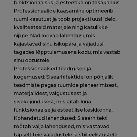
funktsionaalsus ja esteetika on tasakaalus.
Professionaalide kaasamine optimeerib
ruumi kasutust ja toob projekti uusi ideid,
kvaliteetseid materjale ning kasulikke
nippe. Nad loovad lahendusi, mis
kajastavad sinu isikupära ja vajadusi,
tagades lõpptulemusena kodu, mis vastab
sinu ootustele.
Professionaalsed teadmised ja
kogemused: Sisearhitektidel on põhjalik
teadmiste pagas ruumide planeerimisest,
materjalidest, valgustusest ja
sisekujundusest, mis aitab luua
funktsionaalse ja esteetilise keskkonna.
Kohandatud lahendused: Sisearhitekt
töötab välja lahendused, mis vastavad
täpselt teie vajadustele ja stiilieelistustele,